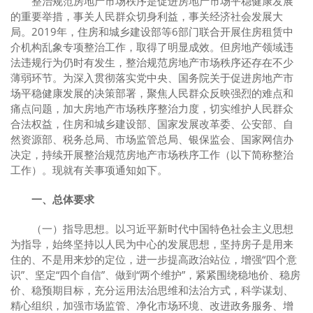
整治规范房地产市场秩序是促进房地产市场平稳健康发展
的重要举措，事关人民群众切身利益，事关经济社会发展大
局。2019年，住房和城乡建设部等6部门联合开展住房租赁中
介机构乱象专项整治工作，取得了明显成效。但房地产领域违
法违规行为仍时有发生，整治规范房地产市场秩序还存在不少
薄弱环节。为深入贯彻落实党中央、国务院关于促进房地产市
场平稳健康发展的决策部署，聚焦人民群众反映强烈的难点和
痛点问题，加大房地产市场秩序整治力度，切实维护人民群众
合法权益，住房和城乡建设部、国家发展改革委、公安部、自
然资源部、税务总局、市场监管总局、银保监会、国家网信办
决定，持续开展整治规范房地产市场秩序工作（以下简称整治
工作）。现就有关事项通知如下。
一、总体要求
（一）指导思想。以习近平新时代中国特色社会主义思想
为指导，始终坚持以人民为中心的发展思想，坚持房子是用来
住的、不是用来炒的定位，进一步提高政治站位，增强“四个意
识”、坚定“四个自信”、做到“两个维护”，紧紧围绕稳地价、稳房
价、稳预期目标，充分运用法治思维和法治方式，科学谋划、
精心组织，加强市场监管、净化市场环境、改进政务服务、增